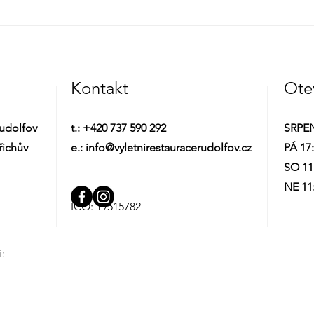
Kontakt
Ote
Rudolfov
t.: +420 737 590 292
SRPE
řichův
e.: info@vyletnirestauracerudolfov.cz
PÁ 17:
SO 11:
NE 11:
IČO: 19515782
: